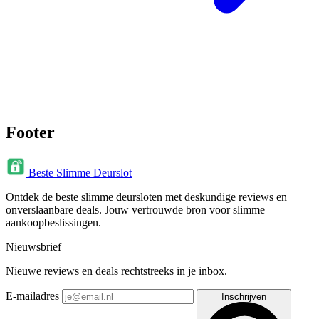
Footer
Beste Slimme Deurslot
Ontdek de beste slimme deursloten met deskundige reviews en
onverslaanbare deals. Jouw vertrouwde bron voor slimme
aankoopbeslissingen.
Nieuwsbrief
Nieuwe reviews en deals rechtstreeks in je inbox.
E-mailadres
Inschrijven