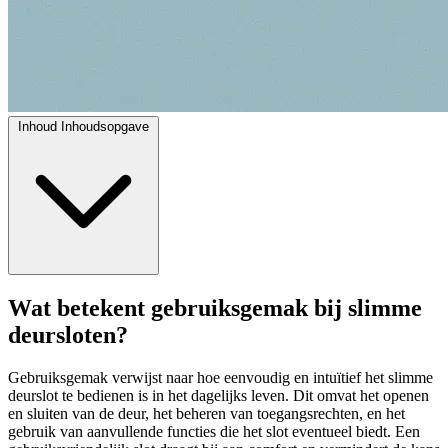
Inhoud
Inhoudsopgave
Wat betekent gebruiksgemak bij slimme
deursloten?
Gebruiksgemak verwijst naar hoe eenvoudig en intuïtief het slimme
deurslot te bedienen is in het dagelijks leven. Dit omvat het openen
en sluiten van de deur, het beheren van toegangsrechten, en het
gebruik van aanvullende functies die het slot eventueel biedt. Een