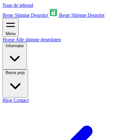
Naar de inhoud
Beste Slimme Deurslot
Beste Slimme Deurslot
Menu
Home
Alle slimme deursloten
Informatie
Beste prijs
Blog
Contact