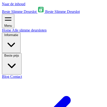
Naar de inhoud
Beste Slimme Deurslot
Beste Slimme Deurslot
Menu
Home
Alle slimme deursloten
Informatie
Beste prijs
Blog
Contact