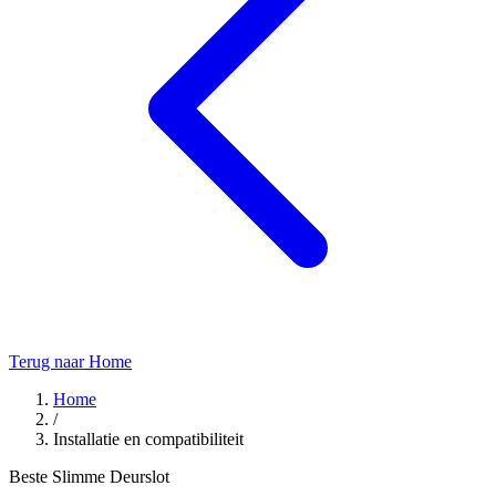
Terug naar Home
Home
/
Installatie en compatibiliteit
Beste Slimme Deurslot