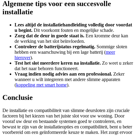
Algemene tips voor een succesvolle
installatie
Lees altijd de installatiehandleiding volledig door voordat
u begint.
Dit voorkomt fouten en mogelijke schade.
Zorg dat de deur in goede staat is.
Een kromme deur kan
de werking van het slot beïnvloeden.
Controleer de batterijstatus regelmatig.
Sommige sloten
hebben een waarschuwing bij een lage batterij (
meer
hierover
).
Test het slot meerdere keren na installatie.
Zo weet u zeker
dat het naar behoren functioneert.
Vraag indien nodig advies aan een professional.
Zeker
wanneer u wilt integreren met andere slimme apparaten
(
koppeling met smart home
).
Conclusie
De installatie en compatibiliteit van slimme deursloten zijn cruciale
factoren bij het kiezen van het juiste slot voor uw woning. Door
vooraf uw deur en bestaande systemen goed te controleren, en
bewust te zijn van de installatieopties en compatibiliteit, bent u beter
voorbereid om een geïnformeerde keuze te maken. Het zorgt ervoor