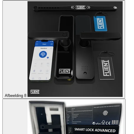
Afbeelding 8