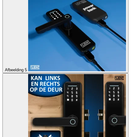
Afbeelding 5