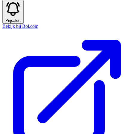
Prijsalert
Bekijk bij Bol.com