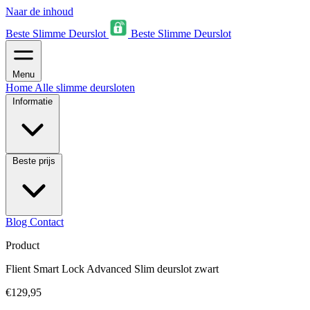
Naar de inhoud
Beste Slimme Deurslot
Beste Slimme Deurslot
Menu
Home
Alle slimme deursloten
Informatie
Beste prijs
Blog
Contact
Product
Flient Smart Lock Advanced Slim deurslot zwart
€129,95