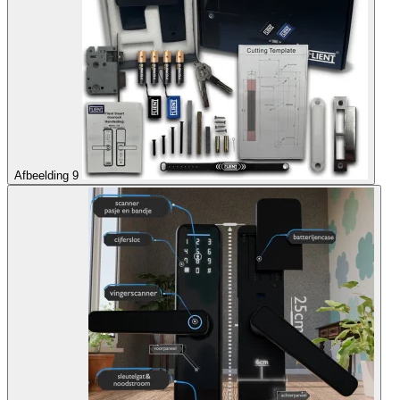
Afbeelding 9