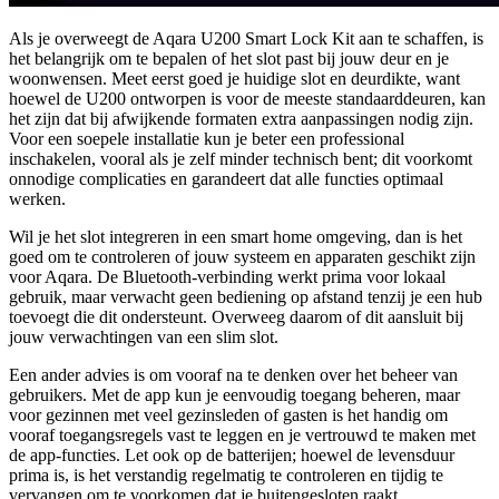
Als je overweegt de Aqara U200 Smart Lock Kit aan te schaffen, is
het belangrijk om te bepalen of het slot past bij jouw deur en je
woonwensen. Meet eerst goed je huidige slot en deurdikte, want
hoewel de U200 ontworpen is voor de meeste standaarddeuren, kan
het zijn dat bij afwijkende formaten extra aanpassingen nodig zijn.
Voor een soepele installatie kun je beter een professional
inschakelen, vooral als je zelf minder technisch bent; dit voorkomt
onnodige complicaties en garandeert dat alle functies optimaal
werken.
Wil je het slot integreren in een smart home omgeving, dan is het
goed om te controleren of jouw systeem en apparaten geschikt zijn
voor Aqara. De Bluetooth-verbinding werkt prima voor lokaal
gebruik, maar verwacht geen bediening op afstand tenzij je een hub
toevoegt die dit ondersteunt. Overweeg daarom of dit aansluit bij
jouw verwachtingen van een slim slot.
Een ander advies is om vooraf na te denken over het beheer van
gebruikers. Met de app kun je eenvoudig toegang beheren, maar
voor gezinnen met veel gezinsleden of gasten is het handig om
vooraf toegangsregels vast te leggen en je vertrouwd te maken met
de app-functies. Let ook op de batterijen; hoewel de levensduur
prima is, is het verstandig regelmatig te controleren en tijdig te
vervangen om te voorkomen dat je buitengesloten raakt.