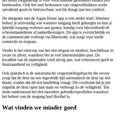
het breed toegankelijk is voor verschillende gebruikers binnen één
huishouden. Ook het snel herkennen van vingerafdrukken werkt
opvallend goed en betrouwbaar, wat bij draagt aan het comfort.
De integratie met de Aqara Home app is een sterke troef. Hiermee
beheer je eenvoudig wie wanneer toegang heeft gekregen en kun je
tijdelijk toegang verlenen aan gasten, handig voor bijvoorbeeld de
schoonmaakdienst of pakketbezorgers. De app is overzichtelijk en
de communicatie verloopt via Bluetooth, wat zorgt voor snelle
connectie en respons.
Verder is het ontwerp van het slot elegant en modern, beschikbaar in
zwart en zilver, waardoor het in veel interieurstijlen past. De
kwaliteit van de materialen voelt stevig aan, wat vertrouwen geeft in
duurzaamheid en veiligheid.
Ook praktisch is de automatische vergrendelingsfunctie die ervoor
zorgt dat de deur na een ingestelde tijd automatisch de deur op slot
draait, zonder dat dit een handeling vraagt. Dit voorkomt dat je per
ongeluk de deur open laat staan en verhoogt zo de veiligheid. Ten
slotte ondersteunt het slot meerdere gebruikersprofielen waardoor
het beheer van de toegang heel flexibel is.
Wat vinden we minder goed