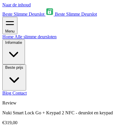
Naar de inhoud
Beste Slimme Deurslot
Beste Slimme Deurslot
Menu
Home
Alle slimme deursloten
Informatie
Beste prijs
Blog
Contact
Review
Nuki Smart Lock Go + Keypad 2 NFC - deurslot en keypad
€319,00