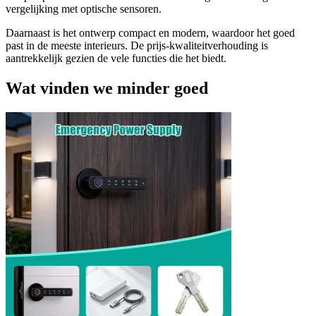
vergelijking met optische sensoren.
Daarnaast is het ontwerp compact en modern, waardoor het goed
past in de meeste interieurs. De prijs-kwaliteitverhouding is
aantrekkelijk gezien de vele functies die het biedt.
Wat vinden we minder goed