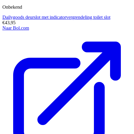
Onbekend
Dailygoods deurslot met indicatorvergrendeling toilet slot
€43,95
Naar Bol.com