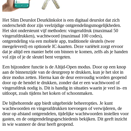
Het Slim Deurslot Deurklinkslot is een digitaal deurslot dat zich
onderscheidt door zijn veelzijdige ontgrendelingsmogelijkheden.
Het slot ondersteunt vijf methoden: vingerafdruk (maximaal 50
vingerafdrukken), wachtwoord (maximaal 100 codes),
ontgrendeling via een mobiele app, traditionele sleutels (twee
meegeleverd) en optionele IC-kaarten. Deze variëteit zorgt ervoor
dat je altijd een manier hebt om binnen te komen, zelfs als je handen
vol zijn of je de sleutel bent vergeten.
Een bijzondere functie is de Altijd-Open modus. Door op een knop
aan de binnenzijde van de deurgreep te drukken, kun je het slot in
deze modus zetten. Hierna kan de deur eenvoudig worden geopend
door op de hendel te drukken, zonder dat er een wachtwoord of
vingerafdruk nodig is. Dit is handig in situaties waarin je veel in- en
uitloopt, zoals tijdens het koken of schoonmaken.
De bijbehorende app biedt uitgebreide beheeropties. Je kunt
wachtwoorden en vingerafdrukken toevoegen of verwijderen, de
deur op afstand ontgrendelen, tijdelijke wachtwoorden instellen voor
gasten, en de ontgrendelingsgeschiedenis bekijken. Dit geeft inzicht
in wie wanneer de deur heeft geopend.