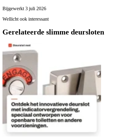
Bijgewerkt 3 juli 2026
Wellicht ook interessant
Gerelateerde slimme deursloten