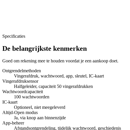
Specificaties
De belangrijkste kenmerken
Goed om rekening mee te houden voordat je een aankoop doet.
Ontgrendelmethoden
Vingerafdruk, wachtwoord, app, sleutel, IC-kaart
Vingerafdruksensor
Halfgeleider, capaciteit 50 vingerafdrukken
Wachtwoordcapaciteit
100 wachtwoorden
IC-kaart
Optioneel, niet meegeleverd
Altijd-Open modus
Ja, via knop aan binnenzijde
App-beheer
Afstandsontgrendeling, tijdelijk wachtwoord, geschiedenis