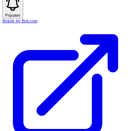
Prijsalert
Bekijk bij Bol.com