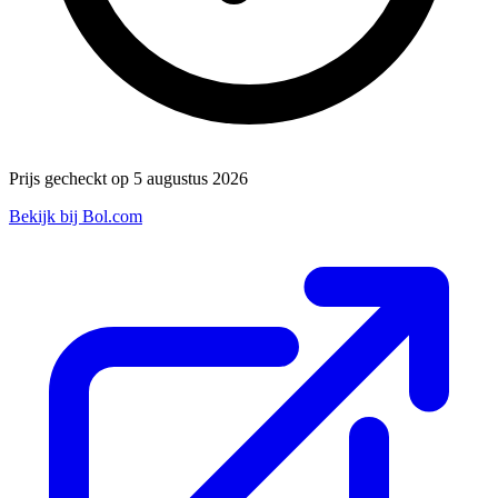
Prijs gecheckt op 5 augustus 2026
Bekijk bij Bol.com