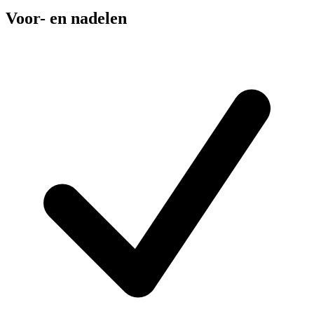
Voor- en nadelen