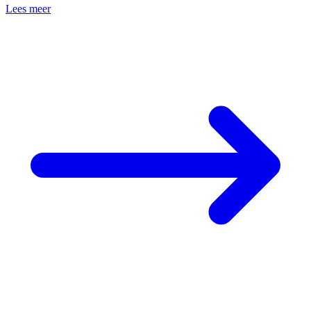
Lees meer