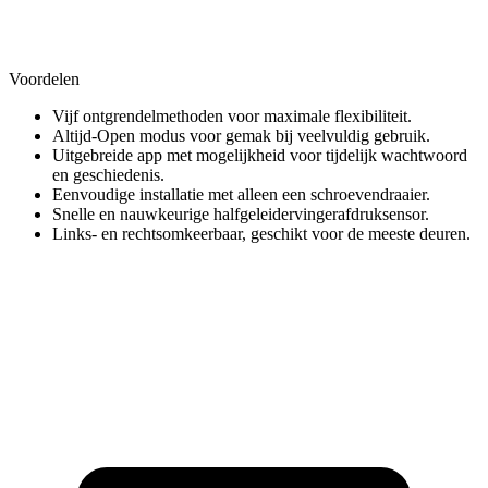
Voordelen
Vijf ontgrendelmethoden voor maximale flexibiliteit.
Altijd-Open modus voor gemak bij veelvuldig gebruik.
Uitgebreide app met mogelijkheid voor tijdelijk wachtwoord
en geschiedenis.
Eenvoudige installatie met alleen een schroevendraaier.
Snelle en nauwkeurige halfgeleidervingerafdruksensor.
Links- en rechtsomkeerbaar, geschikt voor de meeste deuren.