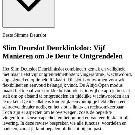
Beste Slimme Deurslot
Slim Deurslot Deurklinkslot: Vijf
Manieren om Je Deur te Ontgrendelen
Het Slim Deurslot Deurklinkslot combineert gemak en veiligheid
met maar liefst vijf ontgrendelmethoden: vingerafdruk, wachtwoord,
app, sleutel en optionele IC-kaart. Dit slot is ontworpen voor wie
flexibiliteit en eenvoud belangrijk vindt. De Altijd-Open modus
maakt het ideaal voor drukke huishoudens, terwijl de app je in staat
stelt om op afstand te ontgrendelen en tijdelijke wachtwoorden aan
te maken. De installatie is kinderlijk eenvoudig: je hebt alleen een
schroevendraaier nodig en het slot is links- en rechtsomkeerbaar.
Toch zijn er aspecten om te overwegen, zoals de beperkte
vingerafdruksensorcapaciteit en het ontbreken van een IC-kaart bij
levering. In deze review bespreken we alle functies, voordelen en
nadelen, zodat jij kunt bepalen of dit slot bij jou past.