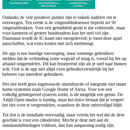
Ondanks de vele positieve punten zijn er enkele nadelen om te
overwegen. Ten eerste is de vingerafdruksensor beperkt tot 50
vingerafdrukken. Voor een gemiddeld gezin is dat voldoende, maar
voor kantoren of grotere huishoudens kan het snel vol zijn.
Daarnaast wordt de IC-kaart niet meegeleverd; je moet deze apart
aanschaffen, wat extra kosten met zich meebrengt.
De app is een handige toevoeging, maar sommige gebruikers
melden dat de verbinding soms wegvalt of traag is, vooral bij het op
afstand ontgrendelen. Dit kan frustrerend zijn als je snel naar binnen
wilt. Ook is de app niet altijd even gebruiksvriendelijk bij het
beheren van meerdere gebruikers.
Het slot heeft geen ingebouwde alarmfunctie of integratie met smart
home-systemen zoals Google Home of Alexa. Voor wie een
volledig geïntegreerd systeem zoekt, is dit mogelijk een gemis. De
Altijd-Open modus is handig, maar het risico bestaat dat je vergeet
het slot weer te vergrendelen, waardoor de deur onbeveiligd blijft.
Tot slot is de installatie eenvoudig, maar vereist het wel dat de deur
geschikt is voor een cilinderslot. Mocht je deur niet aan de
standaardafmetingen voldoen, dan kan aanpassing nodig zijn.