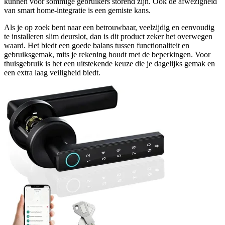
kunnen voor sommige gebruikers storend zijn. Ook de afwezigheid
van smart home-integratie is een gemiste kans.
Als je op zoek bent naar een betrouwbaar, veelzijdig en eenvoudig
te installeren slim deurslot, dan is dit product zeker het overwegen
waard. Het biedt een goede balans tussen functionaliteit en
gebruiksgemak, mits je rekening houdt met de beperkingen. Voor
thuisgebruik is het een uitstekende keuze die je dagelijks gemak en
een extra laag veiligheid biedt.