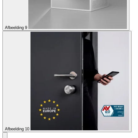
Afbeelding 9
Afbeelding 10