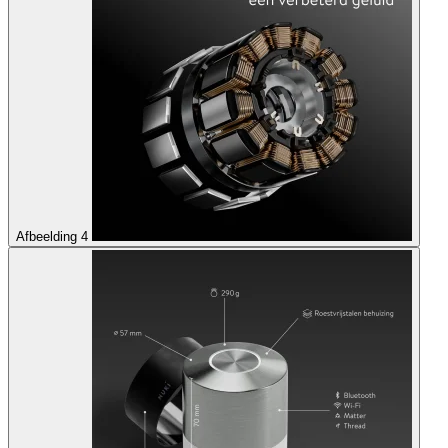
Afbeelding 4