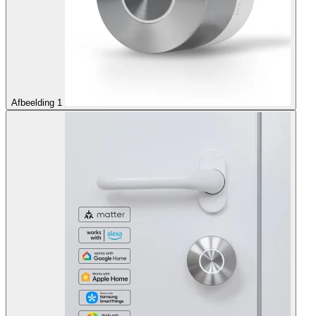
Afbeelding 1