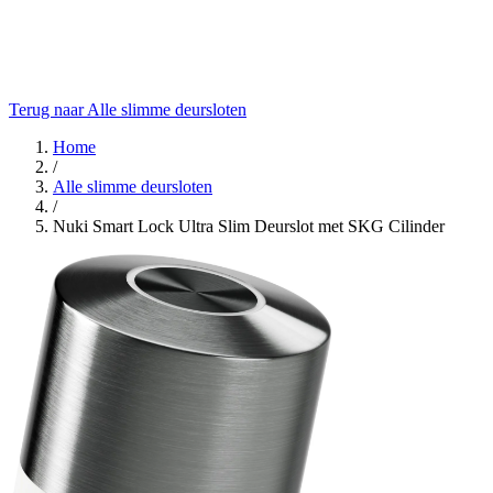
Terug naar Alle slimme deursloten
Home
/
Alle slimme deursloten
/
Nuki Smart Lock Ultra Slim Deurslot met SKG Cilinder