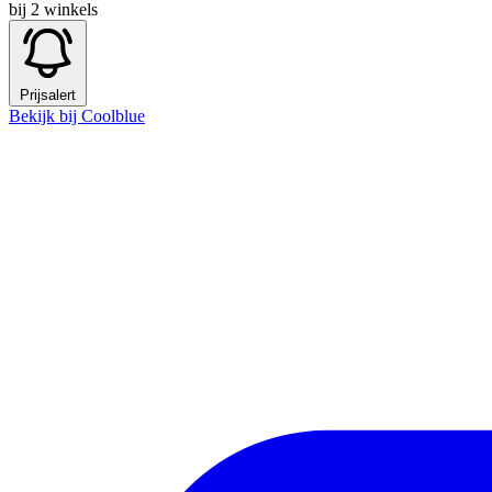
bij 2 winkels
Prijsalert
Bekijk bij Coolblue