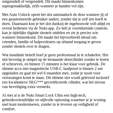
ontgrendelt of vergrendelt. Dit maakt binnenkomen
supergemakkelijk, zelfs wanneer je handen vol zijn.
Met Auto Unlock opent het slot automatisch de deur wanneer jij of
een geautoriseerde gebruiker nadert, zonder dat je zelf iets hoeft te
doen. Daarnaast kun je het slot dankzij de ingebouwde wifi altijd en
overal bedienen via de Nuki-app. Zo heb je voortdurende controle,
kan je tijdelijke digitale sleutels uitdelen en zie je precies wie
wanneer binnenkomt. Dit maakt het bijvoorbeeld ideaal om
vrienden, familie of hulpverleners op afstand toegang te geven
zonder sleutels over te dragen.
Wat installatie betreft hoef je geen professional in te schakelen. Het
slot bevestig je simpel op de bestaande deurcilinder zonder te boren
of schroeven, en binnen 15 minuten is het klaar voor gebruik. De
slimme accu met magnetische USB-C laadpoort is binnen 2 uur
opgeladen en gaat tot wel 6 maanden mee, zodat je nooit voor
verrassingen komt te staan. Dit slimme slot wordt geleverd inclusief
een kwalitatieve SKG*** gecertificeerde cilinder, wat het niveau
van beveiliging extra versterkt.
Al met al is de Nuki Smart Lock Ultra een high-tech,
gebruiksvriendelijke en stijlvolle oplossing waarmee je je woning
snel kunt moderniseren, zonder in te leveren op veiligheid of
comfort.