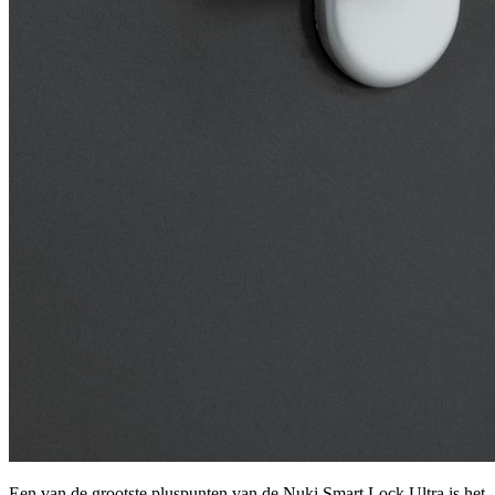
Een van de grootste pluspunten van de Nuki Smart Lock Ultra is het