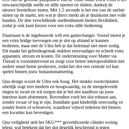
onwaarschijnlijk snelle en stille openen en sluiten, dankzij de
nieuwe borstelloze motor. Met 1,5 seconde is het een van de snelste
sloten op de markt, iets wat je direct merkt als je thuiskomt met volle
handen. De drie verschillende snelheidsmodi bieden flexibiliteit,
zodat je ook kunt kiezen voor een extra stille bediening.
Daarnaast is de ingebouwde wifi een gamechanger. Vooraf moest je
een extra bridge toevoegen om je slot op afstand te kunnen
bedienen, maar met de Ultra heb je dat helemaal niet meer nodig.
Dit maakt het gebruiksgemak stukken eenvoudiger en scheelt extra
apparaten, stroom en kosten. De ondersteuning voor Matter via
Thread is vooruitstrevend en zorgt voor betere interoperabiliteit met
andere smart home producten, zodat het slot een centrale rol kan
spelen binnen jouw huisautomatisering.
Qua design scoort de Ultra ook hoog. Het strakke roestvrijstalen
uiterlijk oogt zeer modern en hoogwaardig, en de meegeleverde
ringen in zwart en wit zorgen dat je het slot naadloos op jouw
interieur kunt afstemmen. Bovendien voelt het slot robuust aan,
zonder zwaar of log te zijn. Installatie gaat kinderlijk eenvoudig en
zonder boren of schroeven, waardoor vrijwel iedereen het binnen
een kwartier kan bevestigen.
Qua veiligheid stelt het SKG*** gecertificeerde cilinder weinig
teleur, wat betekent dat het slot degelijk beschermd is tegen