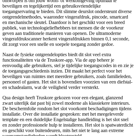
ontworpen is om jouw woon- of werkomgeving optimaal te
beveiligen en tegelijkertijd een gebruiksvriendelijke
toegangservaring te bieden. Dit slimme deurslot ondersteunt diverse
ontgrendelmethodes, waaronder vingerafdruk, pincode, smartcard
en mechanische sleutel. Daardoor is het geschikt voor een breed
publiek, van technologieliefhebbers tot mensen die de voorkeur
geven aan traditionele manieren van openen. De ultramoderne
vingerafdrukscanner herkent vingerafdrukken binnen 0,1 seconde,
dit zorgt voor een snelle en soepele toegang zonder gedoe.
Naast de fysieke ontgrendelopties biedt dit slot veel extra
functionaliteiten via de Truskore-app. Via de app beheer je
eenvoudig alle gebruikers, stel je tijdelijke toegangscodes in en zie je
de toegangsgeschiedenis inzien. Dit maakt het perfect voor het
beveiligen van ruimtes met meerdere gebruikers, zoals familieleden,
personeel of gasten. Het slot is bovendien voorzien van een diefstal-
en schadealarm, wat de veiligheid verder versterkt.
Qua design heeft Truskore gekozen voor een elegant, glanzend
zwart uiterlijk dat past bij zowel moderne als klassiekere interieurs.
De beschermfolie rondom het slot voorkomt beschadigingen tijdens
installatie. Over die installatie gesproken: met het meegeleverde
template en een duidelijke Engelstalige handleiding is het slot snel
en zonder professionele hulp te installeren. Het slot is spatwaterdicht
en geschikt voor buitendeuren, mits het niet te lang aan extreme
weersomstandigheden wordt blootgesteld.