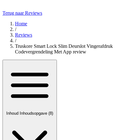
Terug naar Reviews
Home
/
Reviews
/
Truskore Smart Lock Slim Deurslot Vingerafdruk
Codevergrendeling Met App review
Inhoud
Inhoudsopgave
(8)