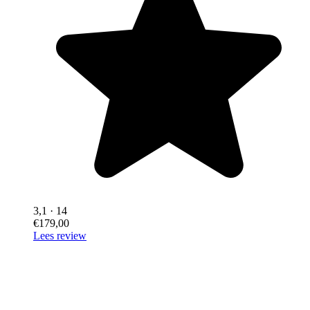
3,1
· 14
€179,00
Lees review