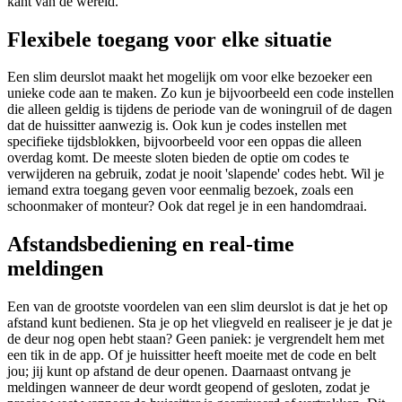
kant van de wereld.
Flexibele toegang voor elke situatie
Een slim deurslot maakt het mogelijk om voor elke bezoeker een
unieke code aan te maken. Zo kun je bijvoorbeeld een code instellen
die alleen geldig is tijdens de periode van de woningruil of de dagen
dat de huissitter aanwezig is. Ook kun je codes instellen met
specifieke tijdsblokken, bijvoorbeeld voor een oppas die alleen
overdag komt. De meeste sloten bieden de optie om codes te
verwijderen na gebruik, zodat je nooit 'slapende' codes hebt. Wil je
iemand extra toegang geven voor eenmalig bezoek, zoals een
schoonmaker of monteur? Ook dat regel je in een handomdraai.
Afstandsbediening en real-time
meldingen
Een van de grootste voordelen van een slim deurslot is dat je het op
afstand kunt bedienen. Sta je op het vliegveld en realiseer je je dat je
de deur nog open hebt staan? Geen paniek: je vergrendelt hem met
een tik in de app. Of je huissitter heeft moeite met de code en belt
jou; jij kunt op afstand de deur openen. Daarnaast ontvang je
meldingen wanneer de deur wordt geopend of gesloten, zodat je