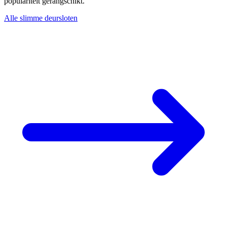
populariteit gerangschikt.
Alle slimme deursloten