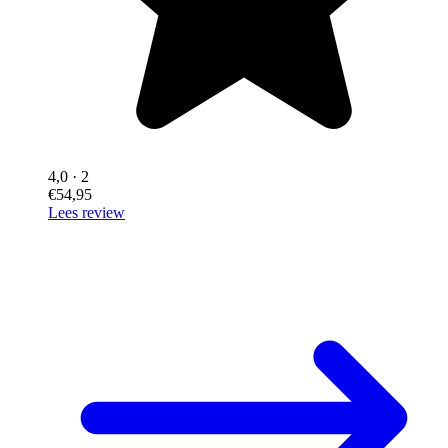
4,0
· 2
€54,95
Lees review