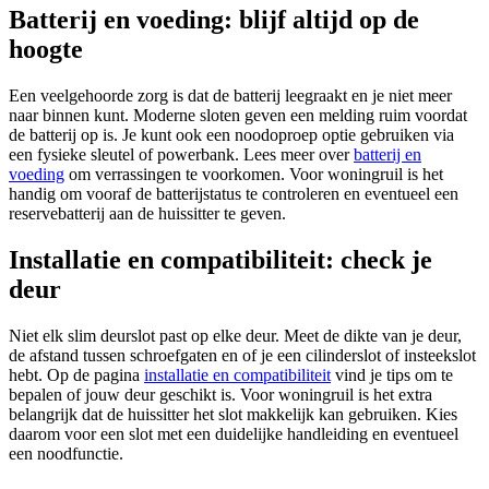
Batterij en voeding: blijf altijd op de
hoogte
Een veelgehoorde zorg is dat de batterij leegraakt en je niet meer
naar binnen kunt. Moderne sloten geven een melding ruim voordat
de batterij op is. Je kunt ook een noodoproep optie gebruiken via
een fysieke sleutel of powerbank. Lees meer over
batterij en
voeding
om verrassingen te voorkomen. Voor woningruil is het
handig om vooraf de batterijstatus te controleren en eventueel een
reservebatterij aan de huissitter te geven.
Installatie en compatibiliteit: check je
deur
Niet elk slim deurslot past op elke deur. Meet de dikte van je deur,
de afstand tussen schroefgaten en of je een cilinderslot of insteekslot
hebt. Op de pagina
installatie en compatibiliteit
vind je tips om te
bepalen of jouw deur geschikt is. Voor woningruil is het extra
belangrijk dat de huissitter het slot makkelijk kan gebruiken. Kies
daarom voor een slot met een duidelijke handleiding en eventueel
een noodfunctie.