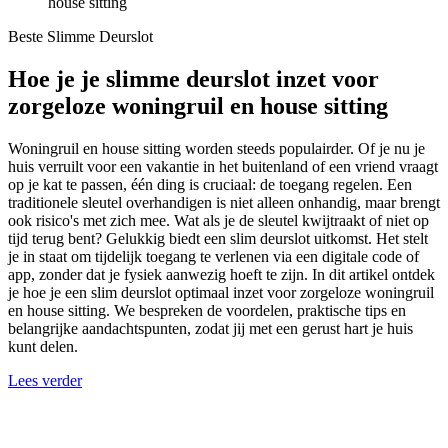
house sitting
Beste Slimme Deurslot
Hoe je je slimme deurslot inzet voor
zorgeloze woningruil en house sitting
Woningruil en house sitting worden steeds populairder. Of je nu je
huis verruilt voor een vakantie in het buitenland of een vriend vraagt
op je kat te passen, één ding is cruciaal: de toegang regelen. Een
traditionele sleutel overhandigen is niet alleen onhandig, maar brengt
ook risico's met zich mee. Wat als je de sleutel kwijtraakt of niet op
tijd terug bent? Gelukkig biedt een slim deurslot uitkomst. Het stelt
je in staat om tijdelijk toegang te verlenen via een digitale code of
app, zonder dat je fysiek aanwezig hoeft te zijn. In dit artikel ontdek
je hoe je een slim deurslot optimaal inzet voor zorgeloze woningruil
en house sitting. We bespreken de voordelen, praktische tips en
belangrijke aandachtspunten, zodat jij met een gerust hart je huis
kunt delen.
Lees verder