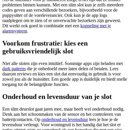
problemen binnen kunnen. Met een slim slot kun je zelfs meerdere
codes geven aan verschillende bezoekers, bijvoorbeeld voor de
puppysitter of de voerleverancier. Ook kun je de app logs
raadplegen om te zien of er onverwachte bezoekers zijn geweest.
Dit werkt ook goed in combinatie met een
koppeling met je
alarmsysteem
.
Voorkom frustratie: kies een
gebruiksvriendelijk slot
Niet alle sloten zijn even intuïtief. Sommige apps zijn beladen met
dark patterns
die je onbedoeld meer laten delen of betalen. Lees
daarom reviews en kies een slot dat eenvoudig in gebruik is voor
zowel jou als de huissitter. Een goede app is duidelijk en biedt snelle
toegang tot de belangrijkste functies.
Onderhoud en levensduur van je slot
Een slim deurslot gaat jaren mee, maar heeft wel onderhoud nodig.
Denk aan het schoonmaken van de sensor en het controleren van
batterijcontacten. Op
onderhoud en levensduur
lees je hoe je de
levensduur verlengt. Voor woningruil is het handig dat het slot er
netjes uitziet: niets zo vervelend als een bezoeker die met een vies